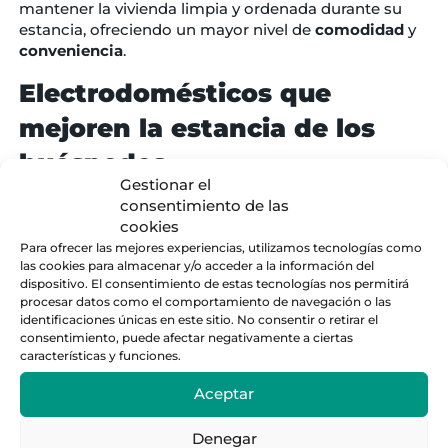
mantener la vivienda limpia y ordenada durante su
estancia, ofreciendo un mayor nivel de
comodidad
y
conveniencia
.
Electrodomésticos que
mejoren la estancia de los
huéspedes
Gestionar el
consentimiento de las
En Minty Stay, nos esforzamos por ofrecer a nuestros
cookies
huéspedes una experiencia de alojamiento
Para ofrecer las mejores experiencias, utilizamos tecnologías como
excepcional. Por eso, equipamos nuestros
las cookies para almacenar y/o acceder a la información del
apartamentos con una variedad de
dispositivo. El consentimiento de estas tecnologías nos permitirá
electrodomésticos diseñados para mejorar su
procesar datos como el comportamiento de navegación o las
estancia y hacerla lo más cómoda posible, como
identificaciones únicas en este sitio. No consentir o retirar el
lavavajillas o lavadora-secadora.
consentimiento, puede afectar negativamente a ciertas
características y funciones.
Esto significa que no tendrán que preocuparse por
buscar una lavandería cercana o lavar los platos a
Aceptar
mano después de una comida.
Denegar