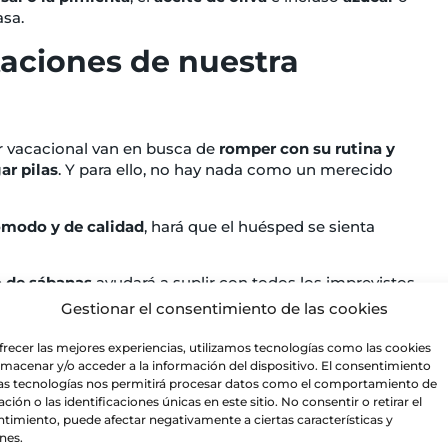
asa.
taciones de nuestra
er vacacional van en busca de
romper con su rutina y
ar pilas
. Y para ello, no hay nada como un merecido
modo y de calidad
, hará que el huésped se sienta
o de sábanas
ayudará a suplir con todos los imprevistos
Gestionar el consentimiento de las cookies
rae consigo un buen descanso, y con un buen descanso
frecer las mejores experiencias, utilizamos tecnologías como las cookies
 escrito esa ansiada reseña positiva.
lmacenar y/o acceder a la información del dispositivo. El consentimiento
as tecnologías nos permitirá procesar datos como el comportamiento de
baño de mi alquiler
ción o las identificaciones únicas en este sitio. No consentir o retirar el
timiento, puede afectar negativamente a ciertas características y
nes.