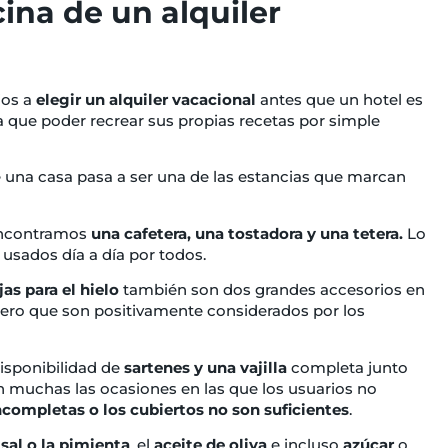
ina de un alquiler
ios a
elegir un alquiler vacacional
antes que un hotel es
a que poder recrear sus propias recetas por simple
 una casa pasa a ser una de las estancias que marcan
 encontramos
una cafetera, una tostadora y una tetera.
Lo
usados día a día por todos.
as para el hielo
también son dos grandes accesorios en
ero que son positivamente considerados por los
disponibilidad de
sartenes y una vajilla
completa junto
 muchas las ocasiones en las que los usuarios no
incompletas o los cubiertos no son suficientes
.
a
sal o la pimienta
, el
aceite de oliva
e incluso
azúcar
o