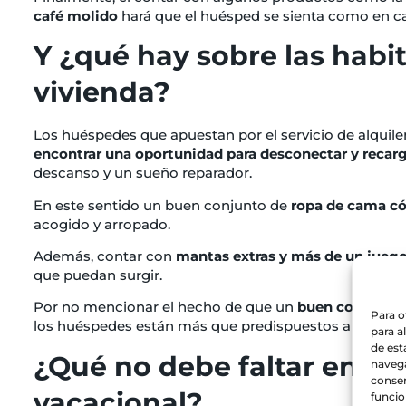
café molido
hará que el huésped se sienta como en c
Y ¿qué hay sobre las habi
vivienda?
Los huéspedes que apuestan por el servicio de alquil
encontrar una oportunidad para desconectar y recarg
descanso y un sueño reparador.
En este sentido un buen conjunto de
ropa de cama có
acogido y arropado.
Además, contar con
mantas extras y más de un jueg
que puedan surgir.
Por no mencionar el hecho de que un
buen colchón
t
Para o
los huéspedes están más que predispuestos a dejar por
para a
de est
¿Qué no debe faltar en el 
navega
consen
vacacional?
funcio