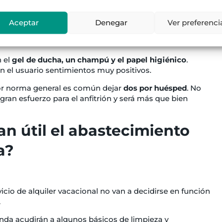
r (en principio) un servicio íntegro de spa a los
Aceptar
Denegar
Ver preferenci
 con algunos productos básicos
hará que la experiencia
 el
gel de ducha, un champú y el papel higiénico
.
n el usuario sentimientos muy positivos.
or norma general es común dejar
dos por huésped
. No
gran esfuerzo para el anfitrión y será más que bien
n útil el abastecimiento
a?
icio de alquiler vacacional no van a decidirse en función
.
ienda acudirán a algunos básicos de limpieza y