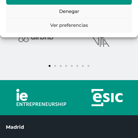
vacacional y temporal
Denegar
Ver preferencias
Madrid