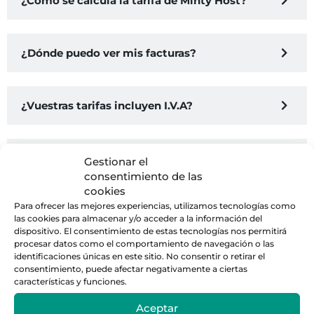
¿Cómo se calcula la tarifa de Minty Host?
¿Dónde puedo ver mis facturas?
¿Vuestras tarifas incluyen I.V.A?
¿Cómo funcionan los pagos?
Gestionar el
consentimiento de las
cookies
Para ofrecer las mejores experiencias, utilizamos tecnologías como
las cookies para almacenar y/o acceder a la información del
dispositivo. El consentimiento de estas tecnologías nos permitirá
Trabajamos con las
procesar datos como el comportamiento de navegación o las
identificaciones únicas en este sitio. No consentir o retirar el
consentimiento, puede afectar negativamente a ciertas
mejores plataformas de
características y funciones.
reservas de alquiler
Aceptar