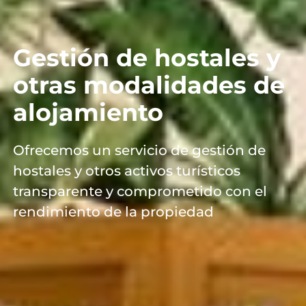
Gestión de hostales y
otras modalidades de
alojamiento
Ofrecemos un servicio de gestión de
hostales y otros activos turísticos
transparente y comprometido con el
rendimiento de la propiedad