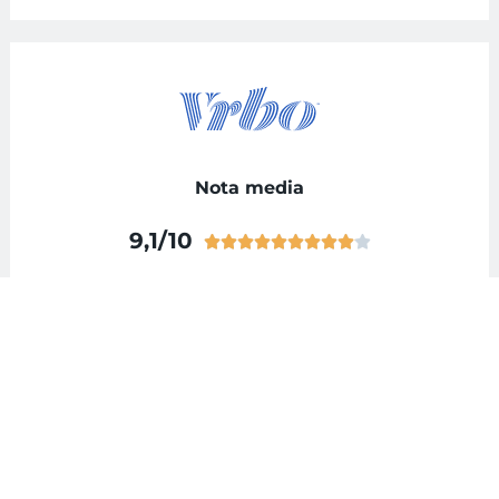
Nota media
9,1/10










Minty Host en 3 cifras