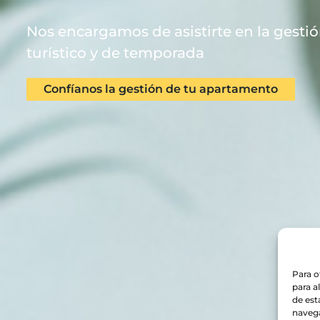
Nos encargamos de asistirte en la gestió
turístico y de temporada
Confíanos la gestión de tu apartamento
Para o
para a
de est
navega