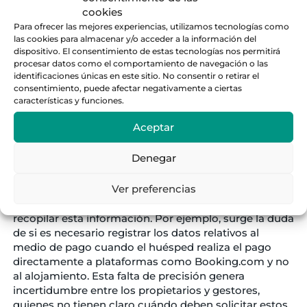
cookies
Tipo
(efectivo, tarjeta de crédito, plataforma de
Para ofrecer las mejores experiencias, utilizamos tecnologías como
pago, transferencia…)
las cookies para almacenar y/o acceder a la información del
Identificación del medio de pago:
tipo de
dispositivo. El consentimiento de estas tecnologías nos permitirá
tarjeta y número, IBAN cuenta bancaria,
procesar datos como el comportamiento de navegación o las
identificaciones únicas en este sitio. No consentir o retirar el
solución de pago por móvil, u otros.
consentimiento, puede afectar negativamente a ciertas
Titular del medio de pago.
características y funciones.
Fecha de caducidad de la tarjeta.
Fecha del pago.
Aceptar
Dichos datos forman parte de otro aspecto incierto,
debido a que muchos usuarios serán reacios a dar
Denegar
esta información nunca.
Ver preferencias
Además, el Real Decreto 933/2021 no aclara de
manera específica en qué situaciones es obligatorio
recopilar esta información. Por ejemplo, surge la duda
de si es necesario registrar los datos relativos al
medio de pago cuando el huésped realiza el pago
directamente a plataformas como Booking.com y no
al alojamiento. Esta falta de precisión genera
incertidumbre entre los propietarios y gestores,
quienes no tienen claro cuándo deben solicitar estos