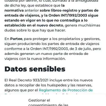
todavía por definir, lo cual, sumado a la ambigüedad
de dicha ley, que establece que
la
normativa
anterior
sobre libros-registro y partes de
entrada de viajeros, y la Orden INT/1992/2003
sigue
estando en vigor en lo que no contradiga a lo
establecido en el nuevo decreto
, genera muchísimas
dudas sobre lo que hay que hacer.
En
Partee
, para proteger a los propietarios y gestores,
siguen produciendo los partes de entrada de viajeros
conforme a la Orden INT/1992/2003, de 3 de julio, pero
además generan un nuevo parte de entrada de
viajeros con la nueva información.
Datos sensibles
El Real Decreto 933/2021 incluye entre los nuevos
datos a recopilar de los huéspedes y las reservas,
algunos que por el
Reglamento de Protección de
Datos no
son aconsejables ni solicitar a los
huéspedes, ni guardarlos. Nos referimos
Gestionar el
concretamente a los datos referentes al pago:
consentimiento de las