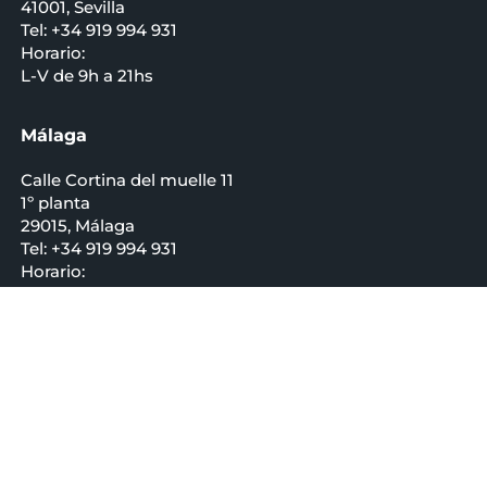
41001, Sevilla
Tel: +34 919 994 931
Horario:
L-V de 9h a 21hs
Málaga
Calle Cortina del muelle 11
1º planta
29015, Málaga
Tel: +34 919 994 931
Horario:
L-V de 9h A 21hs
Valencia
Calle Almirante Cadarso 2
46005, Valencia
Tel: +34 919 994 931
Horario: