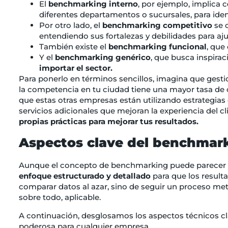
El
benchmarking interno
, por ejemplo, implica c
diferentes departamentos o sucursales, para ident
Por otro lado, el
benchmarking competitivo
se 
entendiendo sus fortalezas y debilidades para aju
También existe el
benchmarking funcional
, qu
Y el
benchmarking genérico
, que busca inspira
importar el sector.
Para ponerlo en términos sencillos, imagina que gest
la competencia en tu ciudad tiene una mayor tasa de 
que estas otras empresas están utilizando estrategias
servicios adicionales que mejoran la experiencia del cli
propias prácticas para mejorar tus resultados.
Aspectos clave del benchmar
Aunque el concepto de benchmarking puede parecer sim
enfoque estructurado y detallado
para que los resulta
comparar datos al azar, sino de seguir un proceso met
sobre todo, aplicable.
A continuación, desglosamos los aspectos técnicos 
poderosa para cualquier empresa.