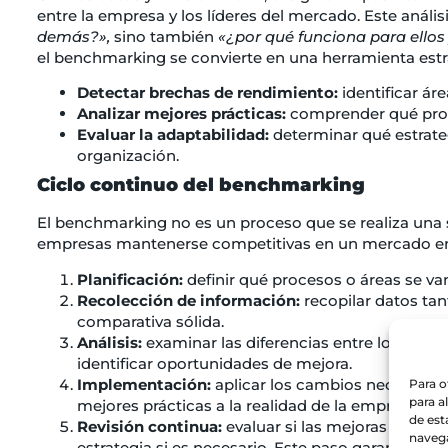
entre la empresa y los líderes del mercado. Este análi
demás?»,
sino también
«¿por qué funciona para ello
el benchmarking se convierte en una herramienta estrat
Detectar brechas de rendimiento:
identificar ár
Analizar mejores prácticas:
comprender qué proc
Evaluar la adaptabilidad:
determinar qué estrate
organización.
Ciclo continuo del benchmarking
El benchmarking no es un proceso que se realiza una s
empresas mantenerse competitivas en un mercado en c
Planificación:
definir qué procesos o áreas se va
Recolección de información:
recopilar datos ta
comparativa sólida.
Análisis:
examinar las diferencias entre los resu
identificar oportunidades de mejora.
Implementación:
aplicar los cambios necesarios 
Para o
para a
mejores prácticas a la realidad de la empresa.
de est
Revisión continua:
evaluar si las mejoras implem
navega
estrategia si es necesario. Este paso garantiza 