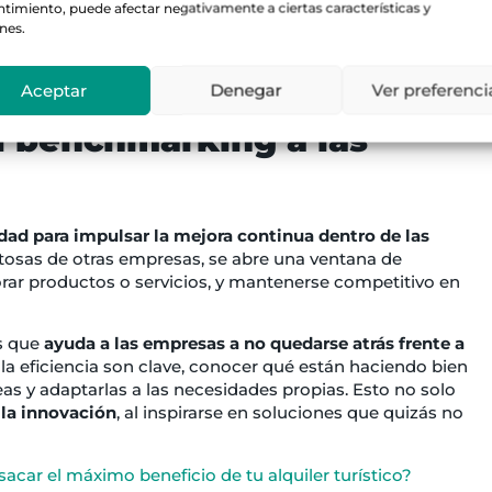
timiento, puede afectar negativamente a ciertas características y
.
nes.
king no solo se convierte en una herramienta de
ra continua
que impulsa la competitividad y la
Aceptar
Denegar
Ver preferenci
l benchmarking a las
dad para impulsar la mejora continua dentro de las
exitosas de otras empresas, se abre una ventana de
rar productos o servicios, y mantenerse competitivo en
es que
ayuda a las empresas a no quedarse atrás frente a
la eficiencia son clave, conocer qué están haciendo bien
s y adaptarlas a las necesidades propias. Esto no solo
la innovación
, al inspirarse en soluciones que quizás no
car el máximo beneficio de tu alquiler turístico?