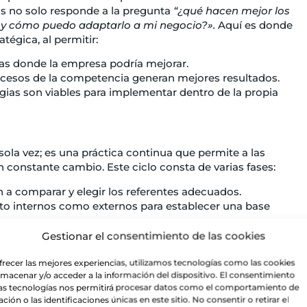
sis no solo responde a la pregunta
“¿qué hacen mejor los
s y cómo puedo adaptarlo a mi negocio?».
Aquí es donde
égica, al permitir:
eas donde la empresa podría mejorar.
esos de la competencia generan mejores resultados.
gias son viables para implementar dentro de la propia
ola vez; es una práctica continua que permite a las
onstante cambio. Este ciclo consta de varias fases:
n a comparar y elegir los referentes adecuados.
nto internos como externos para establecer una base
ltados obtenidos y los estándares del mercado para
Gestionar el consentimiento de las cookies
basados en los hallazgos del análisis, adaptando las
frecer las mejores experiencias, utilizamos tecnologías como las cookies
lmacenar y/o acceder a la información del dispositivo. El consentimiento
as tecnologías nos permitirá procesar datos como el comportamiento de
entadas han tenido el impacto esperado y ajustar la
ción o las identificaciones únicas en este sitio. No consentir o retirar el
que la empresa evolucione de forma constante y se