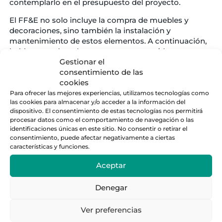
contemplarlo en el presupuesto del proyecto.
El FF&E no solo incluye la compra de muebles y
decoraciones, sino también la instalación y
mantenimiento de estos elementos. A continuación,
hablamos sobre algunos puntos a considerar:
Gestionar el
Planificación del presupuesto:
Establece un
consentimiento de las
presupuesto claro para FF&E al inicio del
cookies
proyecto. Incluye costes para la compra de
Para ofrecer las mejores experiencias, utilizamos tecnologías como
muebles, accesorios, equipos y cualquier trabajo
las cookies para almacenar y/o acceder a la información del
de instalación necesario.
dispositivo. El consentimiento de estas tecnologías nos permitirá
procesar datos como el comportamiento de navegación o las
Calidad sobre cantidad:
Invierte en piezas de
identificaciones únicas en este sitio. No consentir o retirar el
alta calidad que ofrezcan durabilidad y confort.
consentimiento, puede afectar negativamente a ciertas
Aunque puede ser tentador optar por opciones
características y funciones.
más económicas, el mobiliario de mejor calidad
puede proporcionar una experiencia superior
Aceptar
para los huéspedes y reducir los costos de
reemplazo a largo plazo.
Denegar
Cálculo de costes adicionales:
Considera los
costes adicionales asociados con el FF&E, como
Ver preferencias
el transporte, la instalación y el mantenimiento.