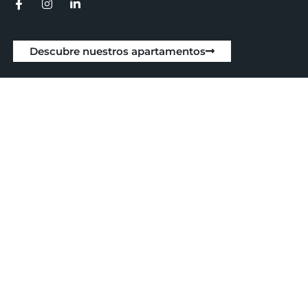
Descubre nuestros apartamentos
Trabaja con nosotros
Blog
Preguntas frecuentes
Aviso legal
Política de privacidad
Política de cookies
Alquiler vacacional en Madrid
Alquiler vacacional en Sevilla
Alquiler vacacional en Málaga