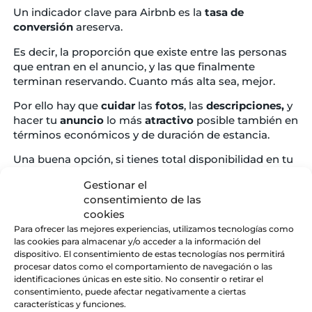
Un indicador clave para Airbnb es la
tasa
de
conversión
areserva.
Es decir, la proporción que existe entre las personas
que entran en el anuncio, y las que finalmente
terminan reservando. Cuanto más alta sea, mejor.
Por ello hay que
cuidar
las
fotos
, las
descripciones,
y
hacer tu
anuncio
lo más
atractivo
posible también en
términos económicos y de duración de estancia.
Una buena opción, si tienes total disponibilidad en tu
vivienda, es
habilitar las reservas automáticas
.
Gestionar el
Cuida la comunicación con tus
consentimiento de las
cookies
huéspedes
Para ofrecer las mejores experiencias, utilizamos tecnologías como
las cookies para almacenar y/o acceder a la información del
dispositivo. El consentimiento de estas tecnologías nos permitirá
Airbnb deja en manos de los propietarios, o gestores
procesar datos como el comportamiento de navegación o las
de propiedades, la comunicación con los huéspedes.
identificaciones únicas en este sitio. No consentir o retirar el
A pesar de que ha tratado de crear una plataforma
consentimiento, puede afectar negativamente a ciertas
autosuficiente, en muchas ocasiones la
características y funciones.