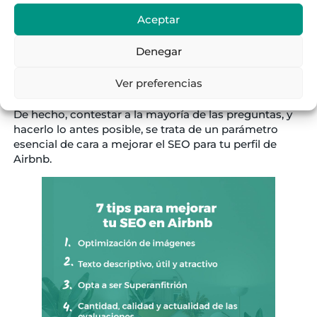
comunicación
es
indispensable
.
Aceptar
Es por ello por lo que tienen muy en cuenta la
velocidad
con la que se contesta a los potenciales
Denegar
huéspedes, y el
porcentaje
de respuesta
en sí mismo.
Es decir, contestar a todo lo que te pregunten,
Ver preferencias
consideres o no relevante.
De hecho, contestar a la mayoría de las preguntas, y
hacerlo lo antes posible, se trata de un parámetro
esencial de cara a mejorar el SEO para tu perfil de
Airbnb.