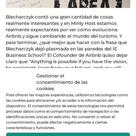
Blecharczyk contó una gran cantidad de cosas
realmente interesantes y en Minty Host estamos
realmente expectantes por ver cómo evoluciona
Airbnb y sigue cambiando el mundo del turismo. Y
para terminar, ¿qué mejor que hacer con la frase que
Blecharczyk dejó plasmada en las paredes del IE
Business School? El Cofounder de Airbnb quiso dejar
claro que: “Anything is possible if you have the vision,
be persistent, learn from your failures, and you will
succeed”. O lo que es lo mismo: “Cualquier cosa es
Gestionar el
posible si tienes visión, eres persistente y aprendes de
consentimiento de las
sus fracasos. Así tendrás éxito”.
cookies
Para ofrecer las mejores experiencias, utilizamos tecnologías como
las cookies para almacenar y/o acceder a la información del
dispositivo. El consentimiento de estas tecnologías nos permitirá
procesar datos como el comportamiento de navegación o las
Categorías
identificaciones únicas en este sitio. No consentir o retirar el
consentimiento, puede afectar negativamente a ciertas
características y funciones.
Madrid