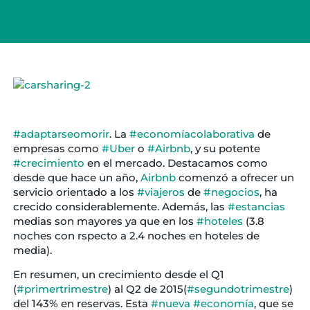
#‎
adaptarseomorir‬
. La
‪#‎
economíacolaborativa‬
de
empresas como
‪#‎
Uber‬
o
‪#‎
Airbnb‬
, y su potente
‪#‎
crecimiento‬
en el mercado. Destacamos como
desde que hace un año,
Airbnb
comenzó a ofrecer un
servicio orientado a los
‪#‎
viajeros‬
de
‪#‎
negocios‬
, ha
crecido considerablemente. Además, las
‪#‎
estancias‬
medias son mayores ya que en los
‪#‎
hoteles‬
(3.8
noches con rspecto a 2.4 noches en hoteles de
media).
En resumen, un crecimiento desde el Q1
(
‪#‎
primertrimestre‬
) al Q2 de 2015(
‪#‎
segundotrimestre‬
)
del 143% en reservas. Esta
‪#‎
nueva‬
‪#‎
economía‬
, que se