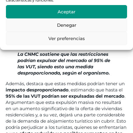
características y funciones.
competencia,
dificultando la entrada y permanencia
Aceptar
de nuevos operadores en el mercado de alojamiento
turístico. La CNMC considera que el Informe jurídico
del Ayuntamiento no demuestra de manera
Denegar
convincente que estas restricciones sean compatibles
con los intereses públicos relacionados con la
Ver preferencias
competencia.
La CNMC sostiene que las restricciones
podrían expulsar del mercado al 95% de
las VUT, siendo esto una medida
desproporcionada, según el organismo.
Además, destaca que estas medidas podrían tener un
impacto desproporcionado
, estimando que hasta el
95% de las VUT podrían ser expulsadas del mercado
.
Argumentan que esta expulsión masiva no resultará
en un aumento significativo de la oferta de viviendas
residenciales y, a su vez, dejará una parte considerable
de la demanda de alojamiento turístico sin cubrir. Esto
podría perjudicar a los turistas, quienes se enfrentarían