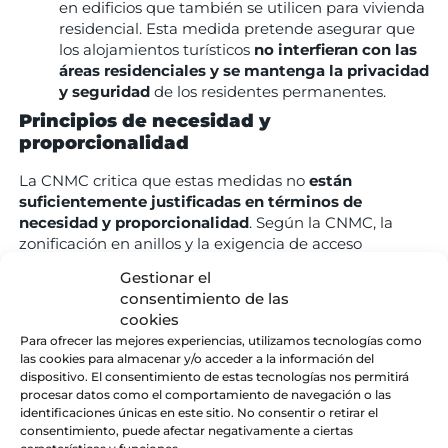
en edificios que también se utilicen para vivienda
residencial. Esta medida pretende asegurar que
los alojamientos turísticos
no interfieran con las
áreas residenciales y se mantenga la privacidad
y seguridad
de los residentes permanentes.
Principios de necesidad y
proporcionalidad
La CNMC critica que estas medidas no
están
suficientemente justificadas en términos de
necesidad y proporcionalidad
. Según la CNMC, la
zonificación en anillos y la exigencia de acceso
independiente son restricciones que no se justifican
Gestionar el
adecuadamente como necesarias para proteger el
consentimiento de las
entorno urbano. Además, consideran que estas
cookies
medidas resultan ser
excesivas
en comparación con
Para ofrecer las mejores experiencias, utilizamos tecnologías como
los objetivos que se desean alcanzar.
las cookies para almacenar y/o acceder a la información del
dispositivo. El consentimiento de estas tecnologías nos permitirá
La CNMC sostiene que el Ayuntamiento no ha
procesar datos como el comportamiento de navegación o las
proporcionado una justificación sólida para estas
identificaciones únicas en este sitio. No consentir o retirar el
medidas. La zonificación y el requisito de acceso
consentimiento, puede afectar negativamente a ciertas
independiente crean
barreras significativas para la